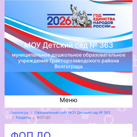
МОУ Детский сад № 363
муниципальное дошкольное образовательное
учреждение Тракторозаводского района
Волгограда
Меню
Ошколе.ру
Официальный сайт МОУ Детский сад № 363
Разделы
ФОП ДО
ФОП ДО