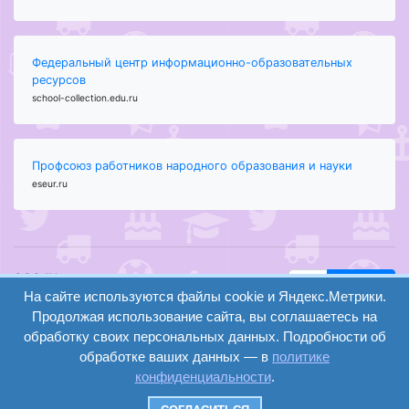
Федеральный центр информационно-образовательных
ресурсов
school-collection.edu.ru
Профсоюз работников народного образования и науки
eseur.ru
ООО "Центр
Найти
образования и
На сайте используются файлы cookie и Яндекс.Метрики.
вход
консалтинга"
Продолжая использование сайта, вы соглашаетесь на
Версия
Волгоград 2008-
обработку своих персональных данных. Подробности об
регистрация
сайта для
2026
обработке ваших данных — в
политике
слабовидящих
конфиденциальности
.
Сайт создан на
конструкторе