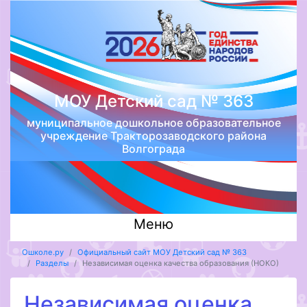
МОУ Детский сад № 363
муниципальное дошкольное образовательное
учреждение Тракторозаводского района
Волгограда
Меню
Ошколе.ру
Официальный сайт МОУ Детский сад № 363
Разделы
Независимая оценка качества образования (НОКО)
Независимая оценка