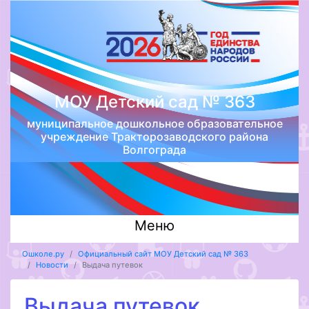
МОУ Детский сад № 363
муниципальное дошкольное образовательное
учреждение Тракторозаводского района
Волгограда
Меню
Ошколе.ру
Официальный сайт МОУ Детский сад № 363
Новости
Выдача путевок
Выдача путевок