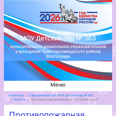
МОУ Детский сад № 363
муниципальное дошкольное образовательное
учреждение Тракторозаводского района
Волгограда
Меню
Ошколе.ру
Официальный сайт МОУ Детский сад № 363
Новости
Противопожарная кампания "Останови огонь!"
Противопожарная