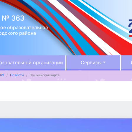
 № 363
ое образовательное
одского района
азовательной организации
Сервисы
363
Новости
Пушкинская карта