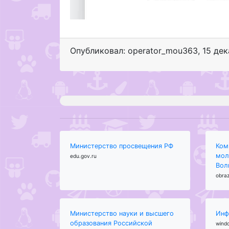
Опубликовал: operator_mou363
,
15 де
Министерство просвещения РФ
Ком
мол
edu.gov.ru
Вол
obraz
Министерство науки и высшего
Инф
образования Российской
wind