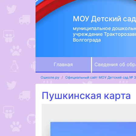
МОУ Детский сад
муниципальное дошкольн
учреждение Тракторозав
Волгограда
Главная
Сведения об обр
Ошколе.ру
Официальный сайт МОУ Детский сад № 
Пушкинская карта