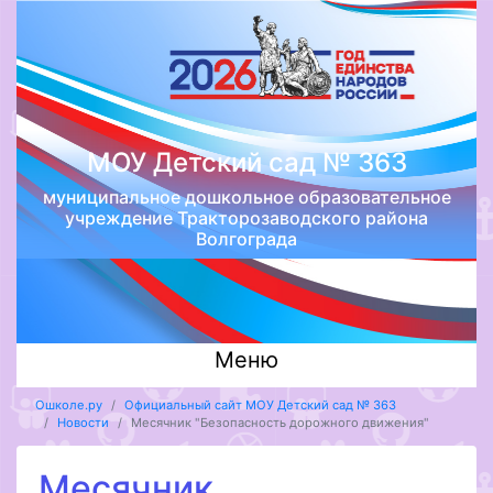
МОУ Детский сад № 363
муниципальное дошкольное образовательное
учреждение Тракторозаводского района
Волгограда
Меню
Ошколе.ру
Официальный сайт МОУ Детский сад № 363
Новости
Месячник "Безопасность дорожного движения"
Месячник